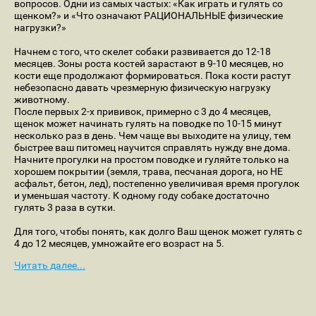
вопросов. Одни из самых частых: «Как играть и гулять со
щенком?» и «Что означают РАЦИОНАЛЬНЫЕ физические
нагрузки?»
Начнем с того, что скелет собаки развивается до 12-18
месяцев. Зоны роста костей зарастают в 9-10 месяцев, но
кости еще продолжают формироваться. Пока кости растут
небезопасно давать чрезмерную физическую нагрузку
животному.
После первых 2-х прививок, примерно с 3 до 4 месяцев,
щенок может начинать гулять на поводке по 10-15 минут
несколько раз в день. Чем чаще вы выходите на улицу, тем
быстрее ваш питомец научится справлять нужду вне дома.
Начните прогулки на простом поводке и гуляйте только на
хорошем покрытии (земля, трава, песчаная дорога, но НЕ
асфальт, бетон, лед), постепенно увеличивая время прогулок
и уменьшая частоту. К одному году собаке достаточно
гулять 3 раза в сутки.
Для того, чтобы понять, как долго Ваш щенок может гулять с
4 до 12 месяцев, умножайте его возраст на 5.
Читать далее...