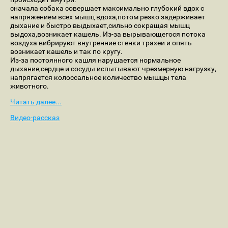
сначала собака совершает максимально глубокий вдох с
напряжением всех мышц вдоха,потом резко задерживает
дыхание и быстро выдыхает,сильно сокращая мышц
выдоха,возникает кашель. Из-за вырывающегося потока
воздуха вибрируют внутренние стенки трахеи и опять
возникает кашель и так по кругу.
Из-за постоянного кашля нарушается нормальное
дыхание,сердце и сосуды испытывают чрезмерную нагрузку,
напрягается колоссальное количество мышцы тела
животного.
Читать далее...
Видео-рассказ