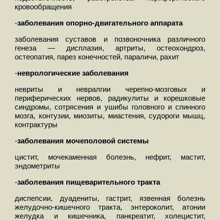
кровообращения
-
заболевания опорно-двигательного аппарата
заболевания суставов и позвоночника различного
генеза — дисплазия, артриты, остеохондроз,
остеопатия, парез конечностей, параличи, рахит
-
неврологические заболевания
невриты и невралгии черепно-мозговых и
периферических нервов, радикулиты и корешковые
синдромы, сотрясения и ушибы головного и спинного
мозга, контузии, миозиты, миастения, судороги мышц,
контрактуры
-
заболевания мочеполовой системы
цистит, мочекаменная болезнь, нефрит, мастит,
эндометриты
-
заболевания пищеварительного тракта
диспепсии, дуадениты, гастрит, язвенная болезнь
желудочно-кишечного тракта, энтероколит, атонии
желудка и кишечника, панкреатит, холецистит,