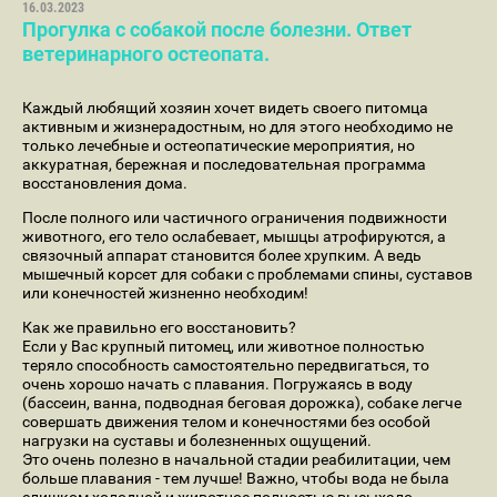
16.03.2023
Прогулка с собакой после болезни. Ответ
ветеринарного остеопата.
Каждый любящий хозяин хочет видеть своего питомца
активным и жизнерадостным, но для этого необходимо не
только лечебные и остеопатические мероприятия, но
аккуратная, бережная и последовательная программа
восстановления дома.
После полного или частичного ограничения подвижности
животного, его тело ослабевает, мышцы атрофируются, а
связочный аппарат становится более хрупким. А ведь
мышечный корсет для собаки с проблемами спины, суставов
или конечностей жизненно необходим!
Как же правильно его восстановить?
Если у Вас крупный питомец, или животное полностью
теряло способность самостоятельно передвигаться, то
очень хорошо начать с плавания. Погружаясь в воду
(бассеин, ванна, подводная беговая дорожка), собаке легче
совершать движения телом и конечностями без особой
нагрузки на суставы и болезненных ощущений.
Это очень полезно в начальной стадии реабилитации, чем
больше плавания - тем лучше! Важно, чтобы вода не была
слишком холодной и животное полностью высыхало,